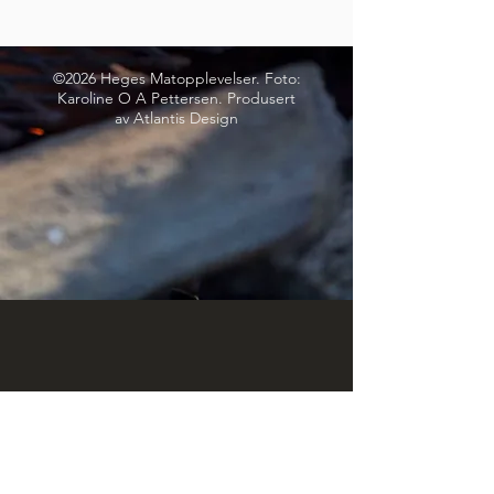
©2026 Heges Matopplevelser. Foto:
Karoline O A Pettersen. Produsert
av Atlantis Design