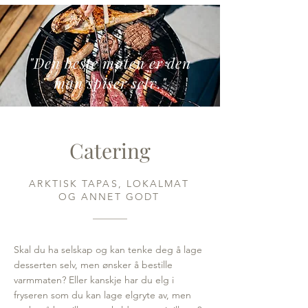
"Den beste maten er den
man spiser selv."
Catering
ARKTISK TAPAS, LOKALMAT
OG ANNET GODT
Skal du ha selskap og kan tenke deg å lage
desserten selv, men ønsker å bestille
varmmaten? Eller kanskje har du elg i
fryseren som du kan lage elgryte av, men