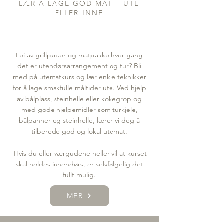
LÆR Å LAGE GOD MAT – UTE
ELLER INNE
Lei av grillpølser og matpakke hver gang
det er utendørsarrangement og tur? Bli
med på utematkurs og lær enkle teknikker
for å lage smakfulle måltider ute. Ved hjelp
av bålplass, steinhelle eller kokegrop og
med gode hjelpemidler som turkjele,
bålpanner og steinhelle, lærer vi deg å
tilberede god og lokal utemat.
Hvis du eller værgudene heller vil at kurset
skal holdes innendørs, er selvfølgelig det
fullt mulig.
MER