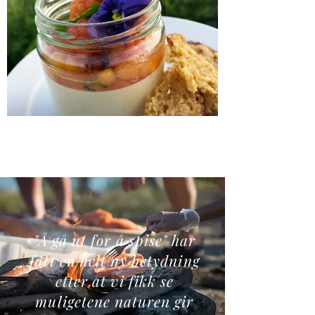
"Å gå ut for å spise" har
fått en helt ny betydning
etter at vi fikk se
muligetene naturen gir